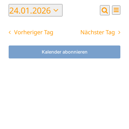
24.01.2026
Ver
Tag
Veranst
Suche
Datum
Ans
wählen.
Suche
Nav
Vorheriger Tag
Nächster Tag
und
Ansicht
Kalender abonnieren
Navigat