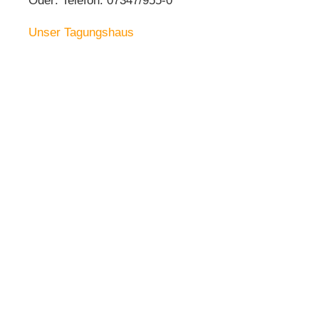
Oder: Telefon: 07347/955-0
Unser Tagungshaus