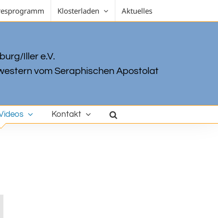
resprogramm
Klosterladen
Aktuelles
urg/Iller e.V.
estern vom Seraphischen Apostolat
Videos
Kontakt