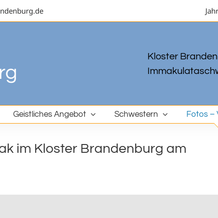
andenburg.de
Jah
Kloster Brandenb
Immakulataschw
Geistliches Angebot
Schwestern
Fotos – 
sak im Kloster Brandenburg am