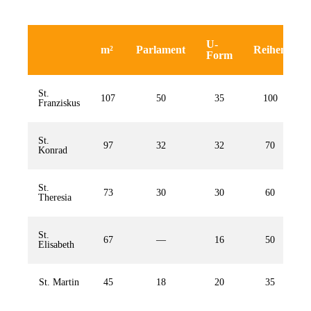
U-
m²
Parlament
Reihen
Form
St.
107
50
35
100
Franziskus
St.
97
32
32
70
Konrad
St.
73
30
30
60
Theresia
St.
67
—
16
50
Elisabeth
St. Martin
45
18
20
35