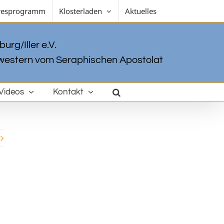
resprogramm
Klosterladen
Aktuelles
urg/Iller e.V.
estern vom Seraphischen Apostolat
Videos
Kontakt