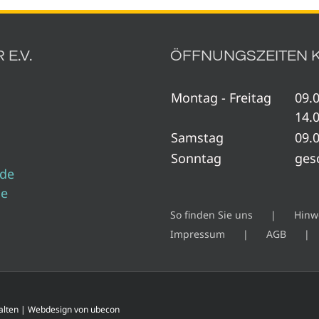
E.V.
ÖFFNUNGSZEITEN 
Montag - Freitag
09.0
14.0
Samstag
09.0
Sonntag
ges
.de
de
So finden Sie uns
Hinw
Impressum
AGB
ehalten | Webdesign von
ubecon