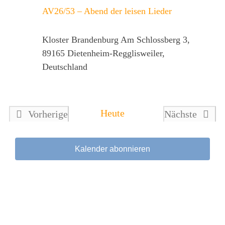
Ansicht
AV26/53 – Abend der leisen Lieder
Navigat
Kloster Brandenburg
Am Schlossberg 3,
89165 Dietenheim-Regglisweiler,
Deutschland
Heute
Vorherige
Nächste
Veranstaltungen
Veranstalt
Kalender abonnieren