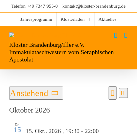
Telefon
+49 7347 955-0
|
kontakt@kloster-brandenburg.de
Jahresprogramm
Klosterladen
Aktuelles
Kloster Brandenburg/Iller e.V.
Immakulataschwestern vom Seraphischen
Apostolat
Anstehend
Vera
Liste
Veranst
Suche
Datum
Ansi
Oktober 2026
Suche
wählen.
Navi
und
Do.
15
15. Okt.. 2026 , 19:30
-
22:00