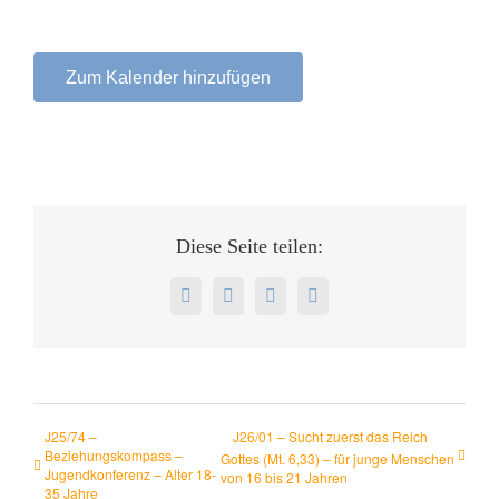
Zum Kalender hinzufügen
Diese Seite teilen:
J25/74 –
J26/01 – Sucht zuerst das Reich
Beziehungskompass –
Gottes (Mt. 6,33) – für junge Menschen
Jugendkonferenz – Alter 18-
von 16 bis 21 Jahren
35 Jahre