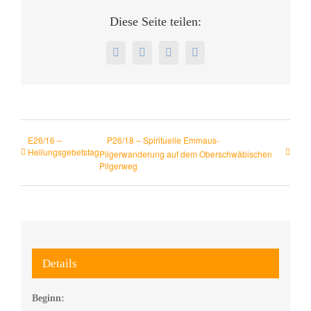
Diese Seite teilen:
E26/16 –
P26/18 – Spirituelle Emmaus-
Heilungsgebetstag
Pilgerwanderung auf dem Oberschwäbischen
Pilgerweg
Details
Beginn: