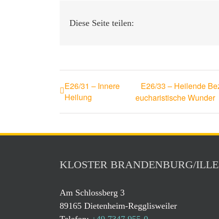
Diese Seite teilen:
E26/31 – Innere
E26/33 – Heilende Bez
Heilung
eucharistische Wunder
KLOSTER BRANDENBURG/ILLER
Am Schlossberg 3
89165 Dietenheim-Regglisweiler
Telefon:
+49 7347 955-0