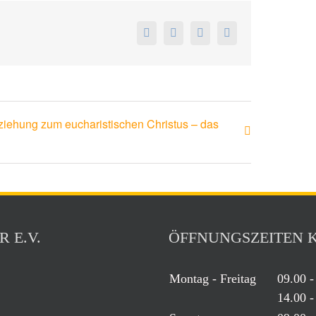
iehung zum eucharistischen Christus – das
 E.V.
ÖFFNUNGSZEITEN 
Montag - Freitag
09.00 -
14.00 -