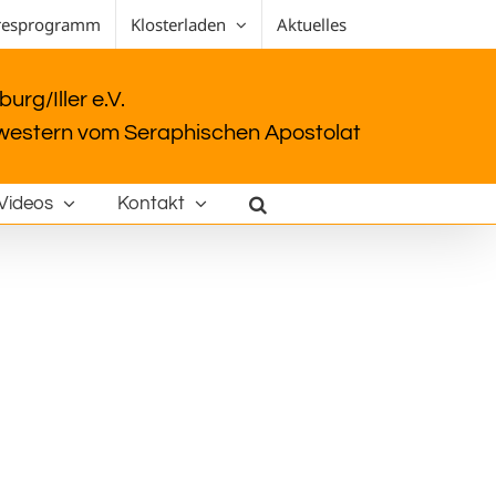
resprogramm
Klosterladen
Aktuelles
urg/Iller e.V.
estern vom Seraphischen Apostolat
Videos
Kontakt