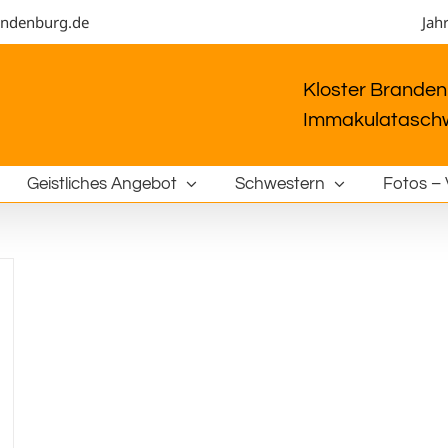
andenburg.de
Jah
Kloster Brandenb
Immakulataschw
Geistliches Angebot
Schwestern
Fotos – 